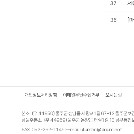
37
서류
36
[마
개인정보처리방침
이메일무단수집거부
오시는길
본소 : (우 44950) 울주군 삼남읍 서향교1길 67-12 울주군보건소
남울주분소 : (우 44969) 울주군 온양읍 터실1길 13 남부통합보
FAX. 052-262-1149 E-mail.
uljumhc@daum.net