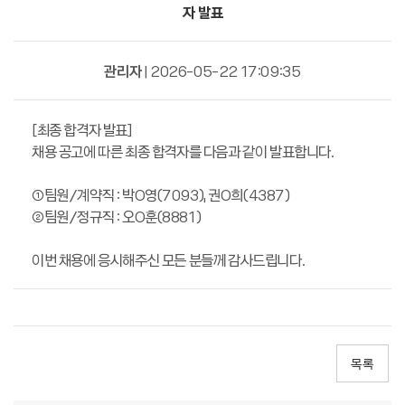
자 발표
관리자
| 2026-05-22 17:09:35
[최종 합격자 발표]
채용 공고에 따른 최종 합격자를 다음과 같이 발표합니다.
①팀원/계약직 :
박O영(7093),
권
O희(4387)
②팀원/정규직 : 오
O훈(8881)
이번 채용에 응시해주신 모든 분들께 감사드립니다.