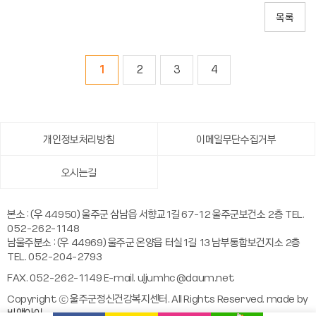
1
2
3
4
개인정보처리방침
이메일무단수집거부
오시는길
본소 : (우 44950) 울주군 삼남읍 서향교1길 67-12 울주군보건소 2층 TEL.
052-262-1148
남울주분소 : (우 44969) 울주군 온양읍 터실1길 13 남부통합보건지소 2층
TEL. 052-204-2793
FAX. 052-262-1149 E-mail.
uljumhc@daum.net
Copyright ⓒ 울주군정신건강복지센터. All Rights Reserved. made by
비앤아이